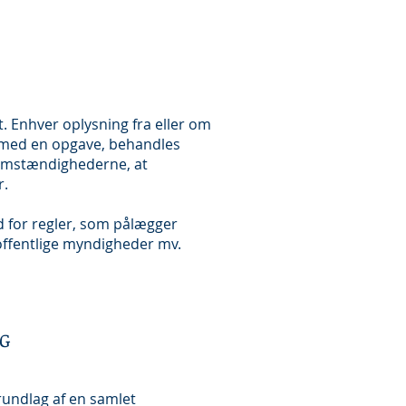
t. Enhver oplysning fra eller om
e med en opgave, behandles
 omstændighederne, at
r.
 for regler, som pålægger
 offentlige myndigheder mv.
NG
rundlag af en samlet