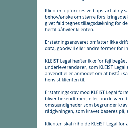
Klienten opfordres ved opstart af ny sa
behov/ønske om større forsikringsdækn
givet fald tegnes tillægsdækning for 
hertil påhviler klienten.
Erstatningsansvaret omfatter ikke drift
data, goodwill eller andre former for i
KLEIST Legal hæfter ikke for fejl begåe
underleverandører, som KLEIST Legal e
anvendt eller anmodet om at bistå i sa
henvist klienten til.
Erstatningskrav mod KLEIST Legal foræ
bliver bekendt med, eller burde være 
omstændigheder som begrunder kravet,
rådgivningen, som kravet baseres på, e
Klienten skal friholde KLEIST Legal for