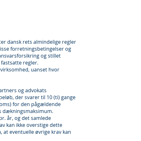
ter dansk rets almindelige regler
isse forretningsbetingelser og
nsvarsforsikring og stillet
fastsatte regler.
tvirksomhed, uanset hvor
artners og advokats
eløb, der svarer til 10 (ti) gange
moms) for den pågældende
ens dækningsmaksimum.
r. år, og det samlede
rav kan ikke overstige dette
at eventuelle øvrige krav kan