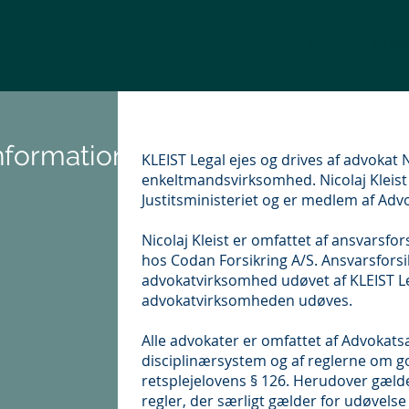
EKSPERTISE
PROFIL
KARRI
information
KLEIST Legal ejes og drives af advokat 
enkeltmandsvirksomhed. Nicolaj Kleist
Justitsministeriet og er medlem af Ad
Nicolaj Kleist er omfattet af ansvarsfo
hos Codan Forsikring A/S. Ansvarsfors
advokatvirksomhed udøvet af KLEIST Le
advokatvirksomheden udøves.
Alle advokater er omfattet af Advokats
disciplinærsystem og af reglerne om go
retsplejelovens § 126. Herudover gælde
regler, der særligt gælder for udøvelse