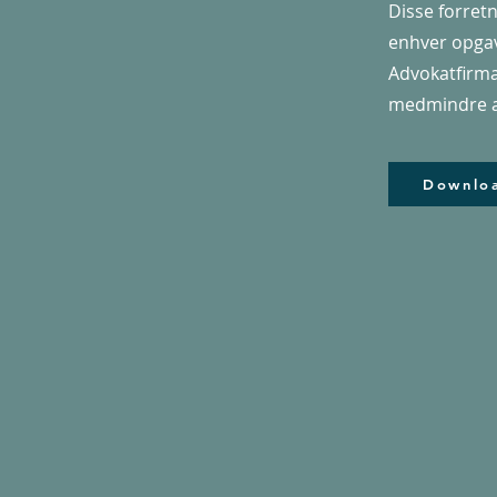
Disse forret
enhver opgav
Advokatfirma 
medmindre and
Downlo