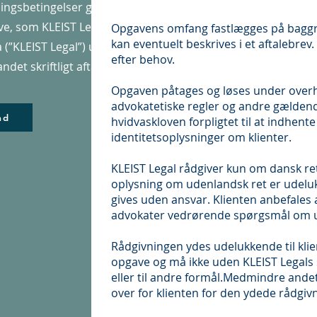
ningsbetingelser gælder for
e, som KLEIST Legal
Opgavens omfang fastlægges på baggru
kan eventuelt beskrives i et aftalebre
(”KLEIST Legal”) udfører,
efter behov.
et skriftligt aftales.
Opgaven påtages og løses under overh
advokatetiske regler og andre gældende
ad
hvidvaskloven forpligtet til at indhen
identitetsoplysninger om klienter.
KLEIST Legal rådgiver kun om dansk ret
oplysning om udenlandsk ret er udeluk
gives uden ansvar. Klienten anbefales
advokater vedrørende spørgsmål om u
Rådgivningen ydes udelukkende til klien
opgave og må ikke uden KLEIST Legals
eller til andre formål.Medmindre andet 
over for klienten for den ydede rådgiv