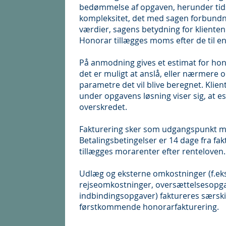
bedømmelse af opgaven, herunder tid
kompleksitet, det med sagen forbundn
værdier, sagens betydning for klienten
Honorar tillægges moms efter de til e
På anmodning gives et estimat for hon
det er muligt at anslå, eller nærmere o
parametre det vil blive beregnet. Klien
under opgavens løsning viser sig, at e
overskredet.
Fakturering sker som udgangspunkt m
Betalingsbetingelser er 14 dage fra fak
tillægges morarenter efter renteloven.
Udlæg og eksterne omkostninger (f.eks.
rejseomkostninger, oversættelsesopgave
indbindingsopgaver) faktureres særski
førstkommende honorarfakturering.