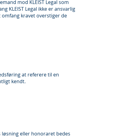
tredjemand mod KLEIST Legal som
fang KLEIST Legal ikke er ansvarlig
et omfang kravet overstiger de
edsføring at referere til en
tligt kendt.
s løsning eller honoraret bedes