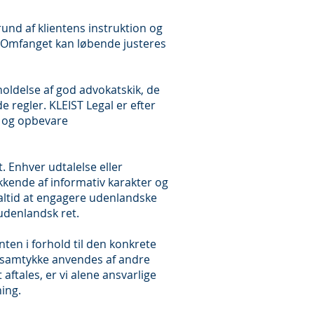
nd af klientens instruktion og
v. Omfanget kan løbende justeres
oldelse af god advokatskik, de
 regler. KLEIST Legal er efter
te og opbevare
. Enhver udtalelse eller
kende af informativ karakter og
 altid at engagere udenlandske
denlandsk ret.
ten i forhold til den konkrete
 samtykke anvendes af andre
aftales, er vi alene ansvarlige
ning.