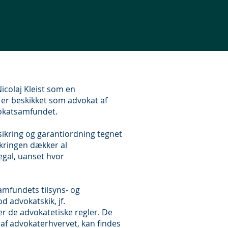
ERE
KONTAKT
Nicolaj Kleist som en
 er beskikket som advokat af
vokatsamfundet.
rsikring og garantiordning tegnet
ikringen dækker al
gal, uanset hvor
amfundets tilsyns- og
d advokatskik, jf.
r de advokatetiske regler. De
 af advokaterhvervet, kan findes