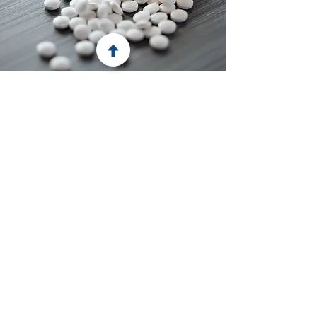
Life science
KLEIST Legal yder juridisk rådgivning
om lægemidler, medicinsk udstyr og
tilknyttede områder. Vores
ekspertise omfatter de
lovgivningsmæssige rammer og
myndighedsforhold, kontrakter samt
tvister.
KLEIST Legal Advokatfirma
Ehlersvej 11