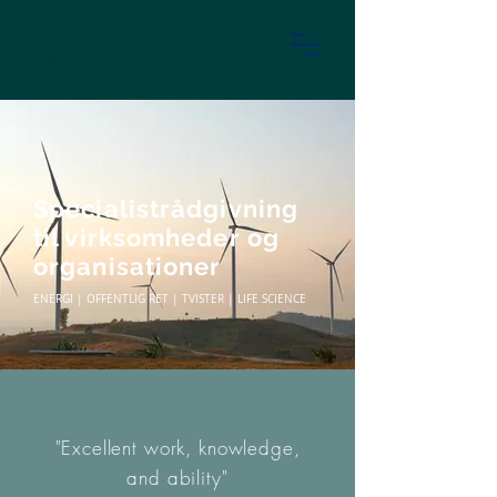
Specialistrådgivning
til virksomheder og
organisationer
ENERGI | OFFENTLIG RET | TVISTER | LIFE SCIENCE
"Excellent work, knowledge,
and ability"